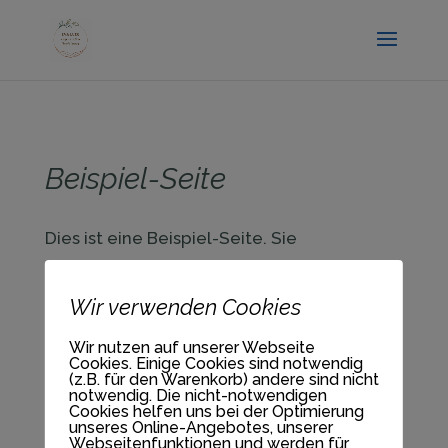
.entry-title { display:none; }
Beispiel-Seite
Dies ist eine Beispiel-Seite. Sie
unterscheidet sich von Beiträgen, weil sie
stets an der selben Stelle bleibt und (bei
Wir verwenden Cookies
den meisten Themes) in der
Wir nutzen auf unserer Webseite
Navigationsleiste angezeigt wird. Die
Cookies. Einige Cookies sind notwendig
meisten Leute starten mit einer „Über uns“-
(z.B. für den Warenkorb) andere sind nicht
notwendig. Die nicht-notwendigen
Seite mit einer Vorstellung für mögliche
Cookies helfen uns bei der Optimierung
unseres Online-Angebotes, unserer
Besucher der Website. Dort könnte zum
Webseitenfunktionen und werden für