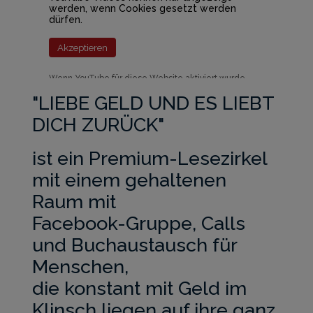
werden, wenn Cookies gesetzt werden
dürfen.
Akzeptieren
Wenn YouTube für diese Website aktiviert wurde,
werden Daten an YouTube übermittelt und
ausgewertet. Mehr dazu in der Datenschutzerklärung
"​L​IEBE GELD UND ES LIEBT
von YouTube:
hier
DICH ZURÜCK"
​ist ein Premium-Lesezirkel
mit einem gehaltenen
Raum mit
Facebook-Gruppe, Calls
und Buchaustausch für
Menschen,
die konstant mit Geld im
Klinsch liegen auf ihre ganz