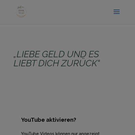
.entry-title { display:none; }
„LIEBE GELD UND ES
LIEBT DICH ZURÜCK“
YouTube aktivieren?
YouTube Videos können nur angezeigt