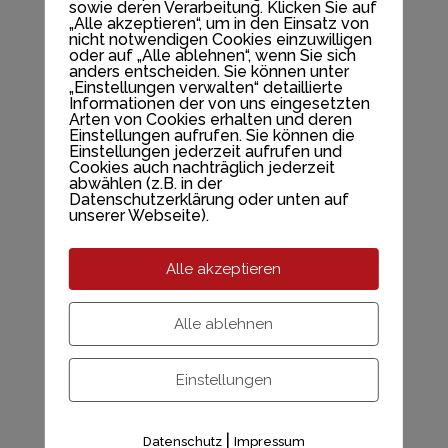
You" von Sarah McCrum
sowie deren Verarbeitung. Klicken Sie auf
„Alle akzeptieren“, um in den Einsatz von
nicht notwendigen Cookies einzuwilligen
oder auf „Alle ablehnen“, wenn Sie sich
basiert, ist absolut
anders entscheiden. Sie können unter
„Einstellungen verwalten“ detaillierte
erschwinglich für Jede/n
Informationen der von uns eingesetzten
Arten von Cookies erhalten und deren
und wird einen
Einstellungen aufrufen. Sie können die
Einstellungen jederzeit aufrufen und
entspannten, genuss- und
Cookies auch nachträglich jederzeit
abwählen (z.B. in der
friedvolle​n Geldumgang
Datenschutzerklärung oder unten auf
ermöglichen.
unserer Webseite).
Der Raum wird mehrere
Alle akzeptieren
Wochen gehalten
Alle ablehnen
(mindestens 4 - 6 Wochen,
mit Weihnachtspause) und
Einstellungen
komplett intuitiv geführt.
​Invest: 200 Euro inkl. MwSt
|
Datenschutz
Impressum