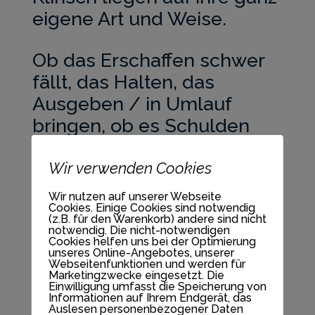
eigene Art und Weise.
Ob das Erschaffen schwer
fällt, das Halten, das
Ausgeben / in Umlauf
bringen, ob es Schulden
gibt, Steuersorgen oder das
ewige Gefühl, dass es
Wir verwenden Cookies
niemals reicht - whatever.
Wir nutzen auf unserer Webseite
Cookies. Einige Cookies sind notwendig
(z.B. für den Warenkorb) andere sind nicht
​Dieser Raum, der auf dem
notwendig. Die nicht-notwendigen
Cookies helfen uns bei der Optimierung
wundervollen Buch
unseres Online-Angebotes, unserer
Webseitenfunktionen und werden für
Marketingzwecke eingesetzt. Die
Einwilligung umfasst die Speicherung von
"Love Money, Money Loves
Informationen auf Ihrem Endgerät, das
Auslesen personenbezogener Daten