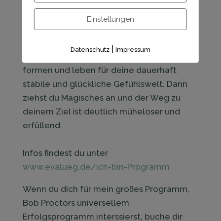
einem hoch energetischen Raum von
Gleichgesinnten deinem limitierenden
Einstellungen
Selbst (=deiner negativen, kleinhaltenden
Sichtweise auf dich selbst) auf die Schliche
|
Datenschutz
Impressum
kommen und deine höchste Persönlichkeit
formen und leben für deine dauerhaft
stabile und glückliche Gefühlswelt. Dann
ziehst du Magisches an und der Weg zu
deinem Ziel ist ​deutlich müheloser und
erfüllend.
Infos findest du unter ​
www.evalueg.de/ich-bin-Programm
Wenn du dich für mein großes Programm, ​
Bob Proctors universellem
Erfolgsprogramm interssierst, buche dir