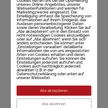
Dein Selbstbild ist fast noch wichtiger als
Cookies helfen uns bei der Optimierung
unseres Online-Angebotes, unserer
dein klares Ziel. Natürlich brauchst du ein
Webseitenfunktionen und werden für
Marketingzwecke eingesetzt. Die
Ziel vor Augen, am besten ein Großes, das
Einwilligung umfasst die Speicherung von
Informationen auf Ihrem Endgerät, das
erstrebenswert ist, dafür zu gehen.
Auslesen personenbezogener Daten
sowie deren Verarbeitung. Klicken Sie auf
„Alle akzeptieren“, um in den Einsatz von
Doch direkt danach kommt dein klares
nicht notwendigen Cookies einzuwilligen
oder auf „Alle ablehnen“, wenn Sie sich
höheres Selbstbild! Denn das tollste Ziel
anders entscheiden. Sie können unter
„Einstellungen verwalten“ detaillierte
nützt dir ​nicht so richtig viel (oder nur mit
Informationen der von uns eingesetzten
harter Arbeit), wenn du dich nicht in die
Arten von Cookies erhalten und deren
Einstellungen aufrufen. Sie können die
Persönlichkeit begibst, die in ihrem ganzen
Einstellungen jederzeit aufrufen und
Cookies auch nachträglich jederzeit
Sein, inkl. ​ihrer positiven Gefühlswelt,
abwählen (z.B. in der
Datenschutzerklärung oder unten auf
mit dem Ziel auf ​der gleichen Ebene
unserer Webseite).
schwingt.
Alle akzeptieren
Diese Persönlichkeit schauen wir uns in
diesem Programm​ genau an. Du wirst in
Alle ablehnen