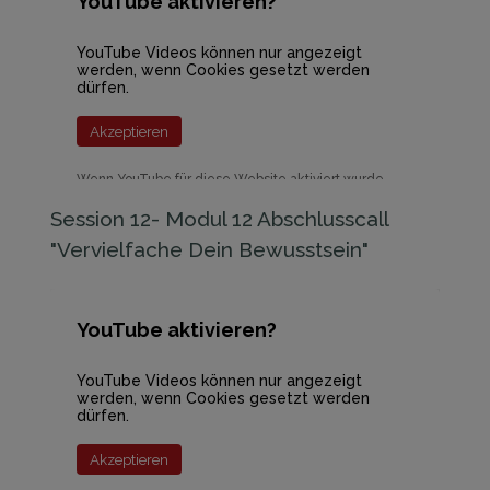
YouTube aktivieren?
YouTube Videos können nur angezeigt
werden, wenn Cookies gesetzt werden
dürfen.
Akzeptieren
Wenn YouTube für diese Website aktiviert wurde,
werden Daten an YouTube übermittelt und
ausgewertet. Mehr dazu in der Datenschutzerklärung
Session 12- Modul 12 Abschlusscall
von YouTube:
hier
"Vervielfache Dein Bewusstsein"
YouTube aktivieren?
YouTube Videos können nur angezeigt
werden, wenn Cookies gesetzt werden
dürfen.
Akzeptieren