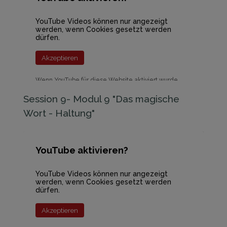
YouTube Videos können nur angezeigt
werden, wenn Cookies gesetzt werden
dürfen.
Akzeptieren
Wenn YouTube für diese Website aktiviert wurde,
werden Daten an YouTube übermittelt und
ausgewertet. Mehr dazu in der Datenschutzerklärung
Session 9- Modul 9 "Das magische
von YouTube:
hier
Wort - Haltung"
YouTube aktivieren?
YouTube Videos können nur angezeigt
werden, wenn Cookies gesetzt werden
dürfen.
Akzeptieren