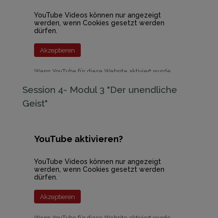
YouTube Videos können nur angezeigt
werden, wenn Cookies gesetzt werden
dürfen.
Akzeptieren
Wenn YouTube für diese Website aktiviert wurde,
werden Daten an YouTube übermittelt und
ausgewertet. Mehr dazu in der Datenschutzerklärung
Session 4- Modul 3 "Der unendliche
von YouTube:
hier
Geist"
YouTube aktivieren?
YouTube Videos können nur angezeigt
werden, wenn Cookies gesetzt werden
dürfen.
Akzeptieren
Wenn YouTube für diese Website aktiviert wurde,