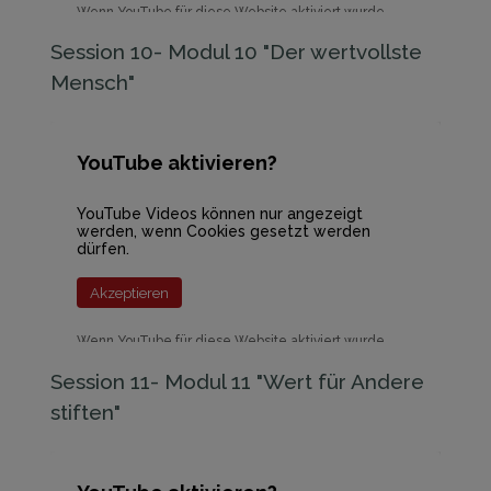
Wenn YouTube für diese Website aktiviert wurde,
werden Daten an YouTube übermittelt und
ausgewertet. Mehr dazu in der Datenschutzerklärung
Session 10- Modul 10 "D​er wertvollste
von YouTube:
hier
Mensch"
YouTube aktivieren?
YouTube Videos können nur angezeigt
werden, wenn Cookies gesetzt werden
dürfen.
Akzeptieren
Wenn YouTube für diese Website aktiviert wurde,
werden Daten an YouTube übermittelt und
ausgewertet. Mehr dazu in der Datenschutzerklärung
Session 11- Modul 11 "Wert für Andere
von YouTube:
hier
stiften"