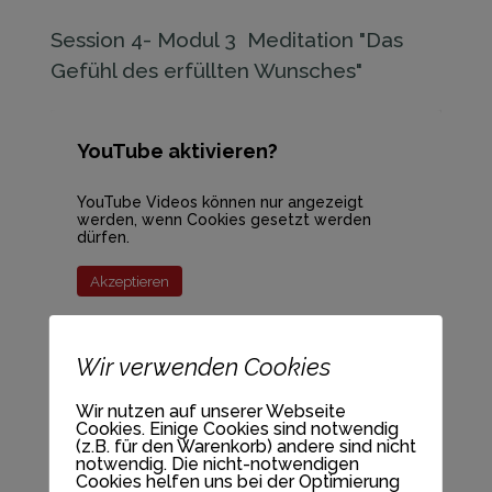
werden Daten an YouTube übermittelt und
ausgewertet. Mehr dazu in der Datenschutzerklärung
Session 4- Modul 3 Meditation "Das
von YouTube:
hier
Gefühl des erfüllten Wunsches"
YouTube aktivieren?
YouTube Videos können nur angezeigt
werden, wenn Cookies gesetzt werden
dürfen.
Akzeptieren
Wenn YouTube für diese Website aktiviert wurde,
werden Daten an YouTube übermittelt und
ausgewertet. Mehr dazu in der Datenschutzerklärung
Wir verwenden Cookies
Session 5- Modul 4 "Das geheime
von YouTube:
hier
Genie"
Wir nutzen auf unserer Webseite
Cookies. Einige Cookies sind notwendig
(z.B. für den Warenkorb) andere sind nicht
notwendig. Die nicht-notwendigen
YouTube aktivieren?
Cookies helfen uns bei der Optimierung