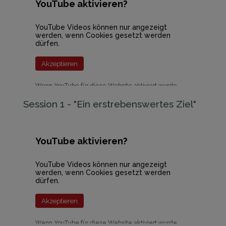
YouTube aktivieren?
YouTube Videos können nur angezeigt
werden, wenn Cookies gesetzt werden
dürfen.
Akzeptieren
Wenn YouTube für diese Website aktiviert wurde,
werden Daten an YouTube übermittelt und
ausgewertet. Mehr dazu in der Datenschutzerklärung
Session 1 - "Ein erstrebenswertes Ziel"
von YouTube:
hier
YouTube aktivieren?
YouTube Videos können nur angezeigt
werden, wenn Cookies gesetzt werden
dürfen.
Akzeptieren
Wenn YouTube für diese Website aktiviert wurde,