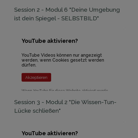
werden Daten an YouTube übermittelt und
ausgewertet. Mehr dazu in der Datenschutzerklärung
Session 2 - Modul 6 "Deine Umgebung
von YouTube:
hier
ist dein Spiegel - SELBSTBILD"
YouTube aktivieren?
YouTube Videos können nur angezeigt
werden, wenn Cookies gesetzt werden
dürfen.
Akzeptieren
Wenn YouTube für diese Website aktiviert wurde,
werden Daten an YouTube übermittelt und
ausgewertet. Mehr dazu in der Datenschutzerklärung
Session 3 - Modul 2 "Die Wissen-Tun-
von YouTube:
hier
Lücke schließen"
YouTube aktivieren?