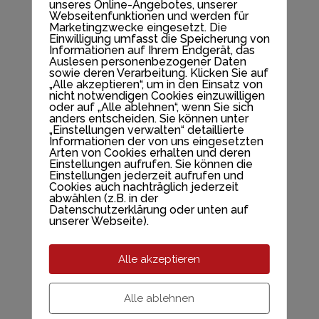
unseres Online-Angebotes, unserer
Webseitenfunktionen und werden für
YouTube Videos können nur angezeigt
Marketingzwecke eingesetzt. Die
werden, wenn Cookies gesetzt werden
Einwilligung umfasst die Speicherung von
dürfen.
Informationen auf Ihrem Endgerät, das
Auslesen personenbezogener Daten
sowie deren Verarbeitung. Klicken Sie auf
Akzeptieren
„Alle akzeptieren“, um in den Einsatz von
nicht notwendigen Cookies einzuwilligen
oder auf „Alle ablehnen“, wenn Sie sich
Wenn YouTube für diese Website aktiviert wurde,
anders entscheiden. Sie können unter
werden Daten an YouTube übermittelt und
ausgewertet. Mehr dazu in der Datenschutzerklärung
„Einstellungen verwalten“ detaillierte
Session 6- Modul 5 "Denken in
von YouTube:
hier
Informationen der von uns eingesetzten
Arten von Cookies erhalten und deren
Ergebnissen"
Einstellungen aufrufen. Sie können die
Einstellungen jederzeit aufrufen und
Cookies auch nachträglich jederzeit
abwählen (z.B. in der
YouTube aktivieren?
Datenschutzerklärung oder unten auf
unserer Webseite).
YouTube Videos können nur angezeigt
werden, wenn Cookies gesetzt werden
Alle akzeptieren
dürfen.
Akzeptieren
Alle ablehnen