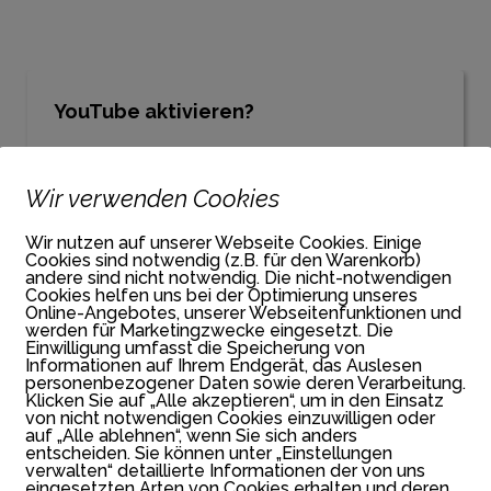
YouTube aktivieren?
YouTube Videos können nur angezeigt werden,
wenn Cookies gesetzt werden dürfen.
Wir verwenden Cookies
Akzeptieren
Wir nutzen auf unserer Webseite Cookies. Einige
Cookies sind notwendig (z.B. für den Warenkorb)
Wenn YouTube für diese Website aktiviert wurde, werden
andere sind nicht notwendig. Die nicht-notwendigen
Daten an YouTube übermittelt und ausgewertet. Mehr dazu
Cookies helfen uns bei der Optimierung unseres
in der Datenschutzerklärung von YouTube:
hier
Online-Angebotes, unserer Webseitenfunktionen und
werden für Marketingzwecke eingesetzt. Die
Einwilligung umfasst die Speicherung von
Informationen auf Ihrem Endgerät, das Auslesen
personenbezogener Daten sowie deren Verarbeitung.
Klicken Sie auf „Alle akzeptieren“, um in den Einsatz
von nicht notwendigen Cookies einzuwilligen oder
auf „Alle ablehnen“, wenn Sie sich anders
entscheiden. Sie können unter „Einstellungen
verwalten“ detaillierte Informationen der von uns
eingesetzten Arten von Cookies erhalten und deren